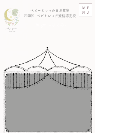
ME
ベビーとママのヨガ教室
NU
​四国初 ベビトレヨガ資格認定校
hugmi -はぐみ-