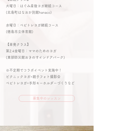
火曜日：はぐみ産後ヨガ継続コース
(北島町はなおか別館hanaco)
水曜日：ベビトレヨガ継続コース
(徳島市立体育館)
​【単発クラス】
第2.4金曜日：ママのためのヨガ
(東部防災館おきのすインドアパーク)
​※不定期でコラボイベント実施中！
ピクニックヨガ×親子フォト撮影会
ベビトレヨガ×手形キーホルダーづくりなど
募集中のレッスン