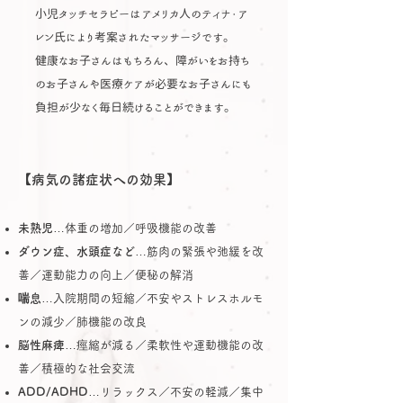
小児タッチセラピーはアメリカ人のティナ・ア
レン氏により考案されたマッサージです。
健康なお子さんはもちろん、障がいをお持ち
のお子さんや医療ケアが必要なお子さんにも
負担が少なく毎日続けることができます。
【病気の諸症状への効果】
未熟児
…体重の増加／呼吸機能の改善
ダウン症、水頭症など
…筋肉の緊張や弛緩を改
善／運動能力の向上／便秘の解消
喘息
…入院期間の短縮／不安やストレスホルモ
ンの減少／肺機能の改良
脳性麻痺
…痙縮が減る／柔軟性や運動機能の改
善／積極的な社会交流
ADD/ADHD
…リラックス／不安の軽減／集中