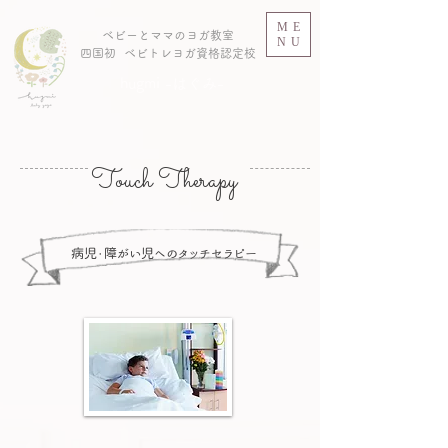
ME
ベビーとママのヨガ教室
NU
​四国初 ベビトレヨガ資格認定校
hugmi -はぐみ-
Touch Therapy
病児・障がい児へのタッチ​セラピー