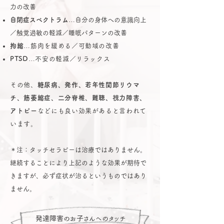
力の改善
自閉症スペクトラム
…自分の身体への意識向上
／触覚過敏の軽減／睡眠パターンの改善
拘縮
…筋肉を緩める／可動域の改善
PTSD
…不安の軽減／リラックス
その他、
糖尿病、発作、若年性関節リウマ
チ、筋萎縮症、二分脊椎、難聴、視力障害、
アトピー
などにも良い効果があると言われて
います。
＊注：タッチセラピーは治療ではありません。
継続することにより上記のような効果が期待で
きますが、必ず症状が治るというものではあり
ません。
発達障害のお子さんへのタッチ