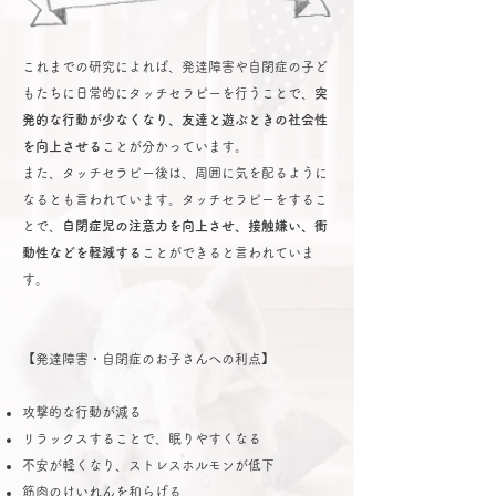
これまでの研究によれば、発達障害や自閉症の子ど
もたちに日常的にタッチセラピーを行うことで、
突
発的な行動が少なくなり、友達と遊ぶときの社会性
を向上させる
ことが分かっています。
また、タッチセラピー後は、周囲に気を配るように
なるとも言われています。タッチセラピーをするこ
とで、
自閉症児の注意力を向上させ、接触嫌い、衝
動性などを軽減する
ことができると言われていま
す。
【発達障害・自閉症のお子さんへの利点】
​攻撃的な行動が減る
リラックスすることで、眠りやすくなる
不安が軽くなり、ストレスホルモンが低下
筋肉のけいれんを和らげる